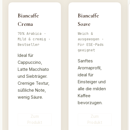
Biancaffe
Biancaffe
Crema
Soave
70% Arabica ·
Weich &
Mild & cremig ·
ausgewogen ·
Bestseller
Für ESE-Pads
geeignet
Ideal für
Sanftes
Cappuccino,
Aromaprofil,
Latte Macchiato
ideal für
und Siebträger.
Einsteiger und
Cremige Textur,
alle die milden
süßliche Note,
Kaffee
wenig Säure.
bevorzugen.
Zum
Zum
Produkt
Produkt