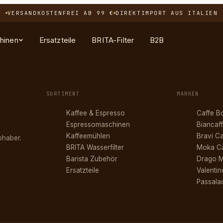
VERSANDKOSTENFREI AB 99 €
DIREKTIMPORT AUS ITALIEN
hinen
Ersatzteile
BRITA-Filter
B2B
EN
PFLEGE
ENTDECKEN
SORTIMENT
SORTIMENT
MARKEN
ohnen
filter
Bestseller
Alle Maschinen
Kaffee & Espresso
Caffe B
Espressomaschinen
Biancaf
Neuheiten
Feinkost & Süßes
Kaffeemühlen
Bravi Ca
bhaber.
eln
Angebote
BRITA Wasserfilter
Moka Ca
Barista Zubehör
Drago 
t
ssen
Ersatzteile
Valentin
Passala
 Gastro
ehör