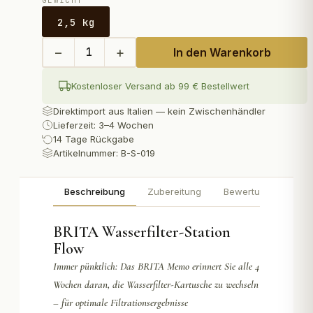
GEWICHT
2,5 kg
−
+
1
In den Warenkorb
Kostenloser Versand ab 99 € Bestellwert
Direktimport aus Italien — kein Zwischenhändler
Lieferzeit: 3–4 Wochen
14 Tage Rückgabe
Artikelnummer:
B-S-019
Beschreibung
Zubereitung
Bewertungen
BRITA Wasserfilter-Station
Flow
Immer pünktlich: Das BRITA Memo erinnert Sie alle 4
Wochen daran, die Wasserfilter-Kartusche zu wechseln
– für optimale Filtrationsergebnisse