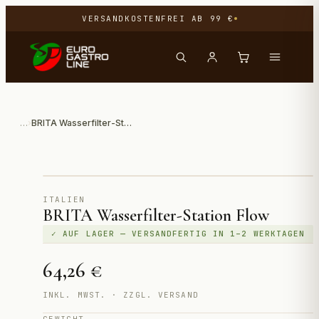
VERSANDKOSTENFREI AB 99 €
…
›
BRITA Wasserfilter-Station Flow
Direktimport aus Italien
ITALIEN
BRITA Wasserfilter-Station Flow
✓ AUF LAGER — VERSANDFERTIG IN 1–2 WERKTAGEN
64,26 €
INKL. MWST. · ZZGL. VERSAND