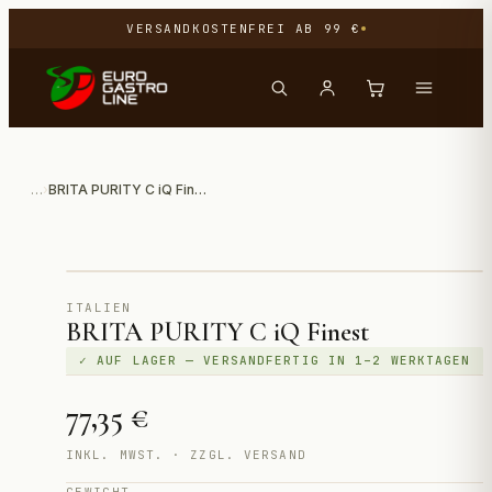
VERSANDKOSTENFREI AB 99 €
…
›
BRITA PURITY C iQ Finest
Direktimport aus Italien
ITALIEN
BRITA PURITY C iQ Finest
✓ AUF LAGER — VERSANDFERTIG IN 1–2 WERKTAGEN
77,35 €
INKL. MWST. · ZZGL. VERSAND