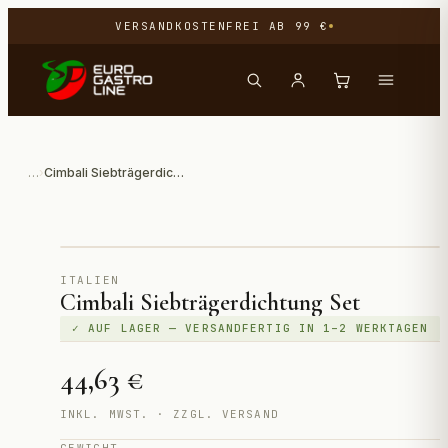
VERSANDKOSTENFREI AB 99 €
…
›
Cimbali Siebträgerdichtung Set
Direktimport aus Italien
ITALIEN
Cimbali Siebträgerdichtung Set
✓ AUF LAGER — VERSANDFERTIG IN 1–2 WERKTAGEN
44,63 €
INKL. MWST. · ZZGL. VERSAND