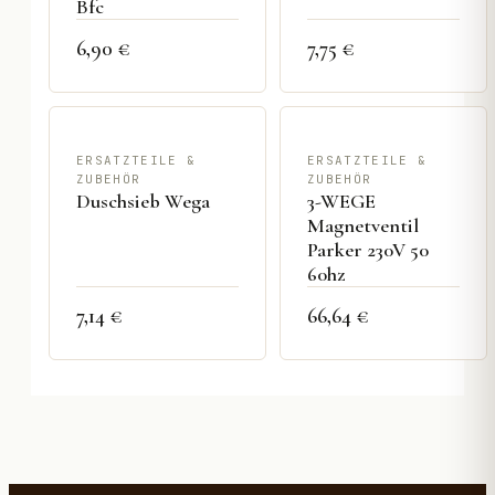
Bfc
6,90 €
7,75 €
ERSATZTEILE &
ERSATZTEILE &
ZUBEHÖR
ZUBEHÖR
Duschsieb Wega
3-WEGE
Magnetventil
Parker 230V 50
60hz
7,14 €
66,64 €