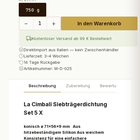
GEWICHT
750 g
−
+
1
In den Warenkorb
Kostenloser Versand ab 99 € Bestellwert
Direktimport aus Italien — kein Zwischenhändler
Lieferzeit: 3–4 Wochen
14 Tage Rückgabe
Artikelnummer:
W-D-025
Beschreibung
Zubereitung
Bewertungen
La Cimbali Siebträgerdichtung
Set 5 X
konisch ø 71x56x9 mm Aus
hitzebeständigem Silikon Aus weichem
Konsistenz für eine einfachere