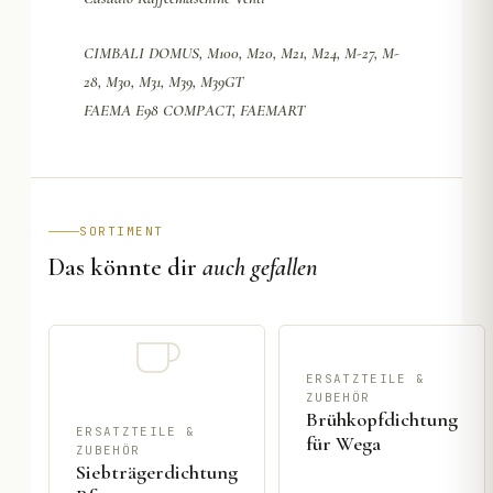
CIMBALI DOMUS, M100, M20, M21, M24, M-27, M-
28, M30, M31, M39, M39GT
FAEMA E98 COMPACT, FAEMART
SORTIMENT
Das könnte dir
auch gefallen
ERSATZTEILE &
ZUBEHÖR
Brühkopfdichtung
ERSATZTEILE &
für Wega
ZUBEHÖR
Siebträgerdichtung