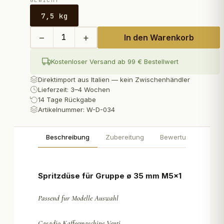
GEWICHT
7,5 kg
−
+
1
In den Warenkorb
Kostenloser Versand ab 99 € Bestellwert
Direktimport aus Italien — kein Zwischenhändler
Lieferzeit: 3–4 Wochen
14 Tage Rückgabe
Artikelnummer:
W-D-034
Beschreibung
Zubereitung
Bewertungen
Spritzdüse für Gruppe ø 35 mm M5x1
Passend fur Modelle Auswahl
Casadio Kaffeemaschine Venti