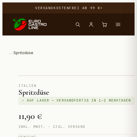
VERSANDKOSTENFREI AB 99 €
…
›
Spritzdüse
Direktimport aus Italien
ITALIEN
Spritzdüse
✓ AUF LAGER — VERSANDFERTIG IN 1–2 WERKTAGEN
11,90 €
INKL. MWST. · ZZGL. VERSAND