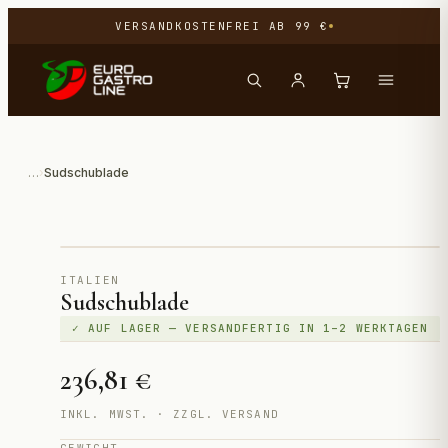
VERSANDKOSTENFREI AB 99 €
…
›
Sudschublade
Direktimport aus Italien
ITALIEN
Sudschublade
✓ AUF LAGER — VERSANDFERTIG IN 1–2 WERKTAGEN
236,81 €
INKL. MWST. · ZZGL. VERSAND