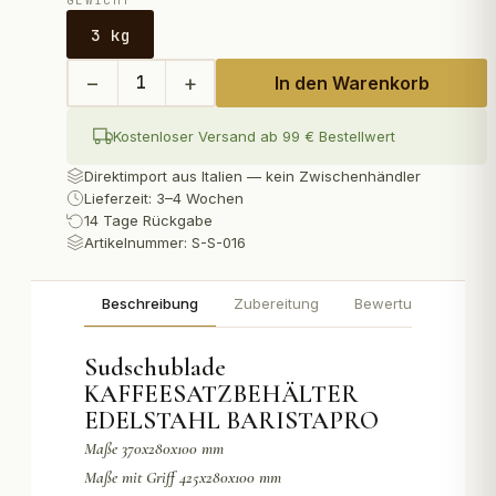
GEWICHT
3 kg
−
+
1
In den Warenkorb
Kostenloser Versand ab 99 € Bestellwert
Direktimport aus Italien — kein Zwischenhändler
Lieferzeit: 3–4 Wochen
14 Tage Rückgabe
Artikelnummer:
S-S-016
Beschreibung
Zubereitung
Bewertungen
Sudschublade
KAFFEESATZBEHÄLTER
EDELSTAHL BARISTAPRO
Maße 370x280x100 mm
Maße mit Griff 425x280x100 mm