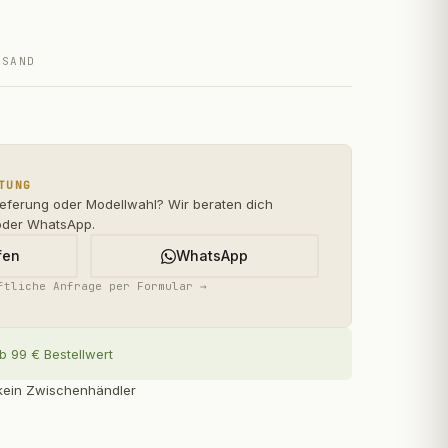
RSAND
TUNG
ieferung oder Modellwahl? Wir beraten dich
oder WhatsApp.
fen
WhatsApp
ftliche Anfrage per Formular →
b 99 € Bestellwert
— kein Zwischenhändler