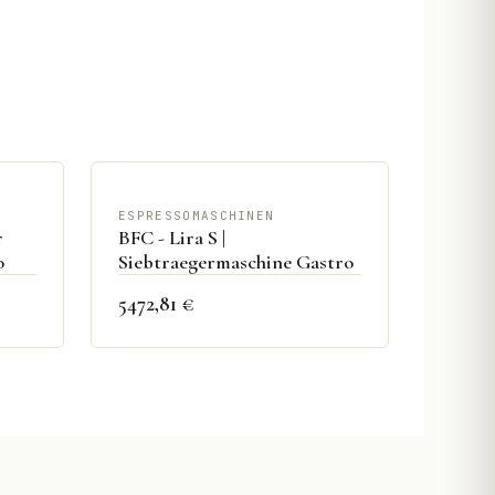
ESPRESSOMASCHINEN
r
BFC - Lira S |
o
Siebtraegermaschine Gastro
5472,81 €