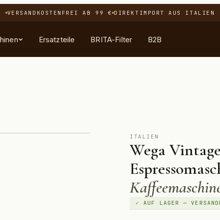
VERSANDKOSTENFREI AB 99 €
DIREKTIMPORT AUS ITALIEN
hinen
Ersatzteile
BRITA-Filter
B2B
EN
PFLEGE
ENTDECKEN
SORTIMENT
ohnen
filter
Bestseller
Alle Maschinen
Neuheiten
Feinkost & Süßes
ITALIEN
Wega Vintage
eln
Angebote
Espressomasc
t
ssen
Kaffeemaschine
 Gastro
ehör
✓ AUF LAGER — VERSAND