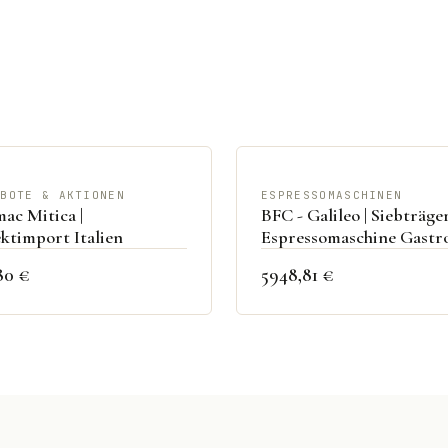
EBOTE & AKTIONEN
ESPRESSOMASCHINEN
ac Mitica |
BFC - Galileo | Siebträge
ktimport Italien
Espressomaschine Gastr
80 €
5948,81 €