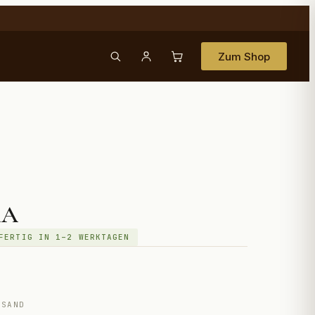
Zum Shop
⚙ PROFI-AUSSTATTUNG
★ BESTSELLER
Grimac
Serie 13
Caffe Borghese
La Crema
4A
Professionelle Siebträger für
FERTIG IN 1–2 WERKTAGEN
Gastronomie und anspruchsvolle
Der Klassiker aus Rom —
Heimbaristas.
vollmundig, cremig,
unverwechselbar.
SORTIMENT ANSEHEN →
JETZT KAUFEN →
RSAND