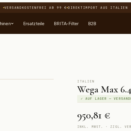
VERSANDKOSTENFREI AB 99 €
DIREKTIMPORT AUS ITALIEN
hinen
Ersatzteile
BRITA-Filter
B2B
EN
PFLEGE
ENTDECKEN
SORTIMENT
ohnen
filter
Bestseller
Alle Maschinen
Neuheiten
Feinkost & Süßes
ITALIEN
Wega Max 6.
eln
Angebote
t
ssen
✓ AUF LAGER — VERSAND
 Gastro
ehör
950,81 €
INKL. MWST. · ZZGL. VE