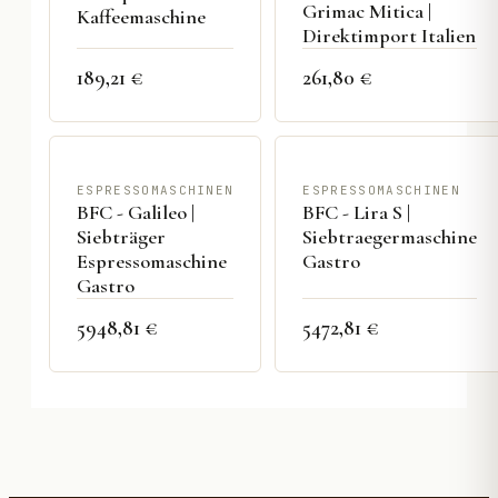
Grimac Mitica |
Kaffeemaschine
Direktimport Italien
189,21 €
261,80 €
ESPRESSOMASCHINEN
ESPRESSOMASCHINEN
BFC - Galileo |
BFC - Lira S |
Siebträger
Siebtraegermaschine
Espressomaschine
Gastro
Gastro
5948,81 €
5472,81 €