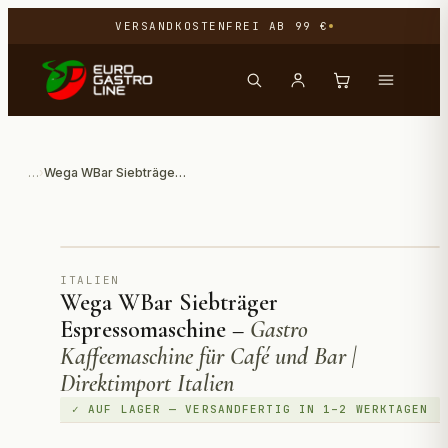
VERSANDKOSTENFREI AB 99 €
…
›
Wega WBar Siebträger Espressomaschine – Gastro Kaffeemaschine für Café und Bar | Direktimport Italien
Direktimport aus Italien
ITALIEN
Wega WBar Siebträger
Espressomaschine
–
Gastro
Kaffeemaschine für Café und Bar |
Direktimport Italien
✓ AUF LAGER — VERSANDFERTIG IN 1–2 WERKTAGEN