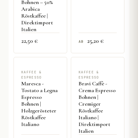
Bohnen – 50%
Arabica
Röstkaffee |
Direktimport
Italien
22,50 €
25,20 €
AB
KAFFEE &
KAFFEE &
ESPRESSO
ESPRESSO
Maresca -
Bravi Caffè -
Tostato a Legna
Crema Espresso
Espresso
Bohnen |
Bohnen |
Cremiger
Holzgerösteter
Röstkaffee
Röstkaffee
Italiano |
Italiano
Direktimport
Italien