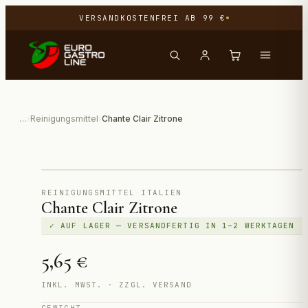
VERSANDKOSTENFREI AB 99 €
…
›
Reinigungsmittel
›
Chante Clair Zitrone
Direktimport aus Italien
REINIGUNGSMITTEL
·
ITALIEN
Chante Clair Zitrone
✓ AUF LAGER — VERSANDFERTIG IN 1–2 WERKTAGEN
5,65 €
INKL. MWST. · ZZGL. VERSAND