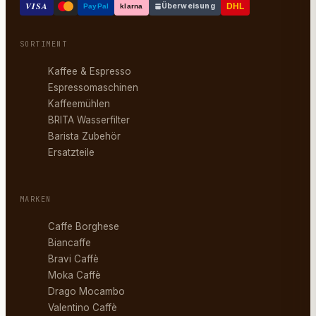
VISA
Überweisung
DHL
PayPal
klarna
SORTIMENT
Kaffee & Espresso
Espressomaschinen
Kaffeemühlen
BRITA Wasserfilter
Barista Zubehör
Ersatzteile
MARKEN
Caffe Borghese
Biancaffe
Bravi Caffè
Moka Caffè
Drago Mocambo
Valentino Caffè