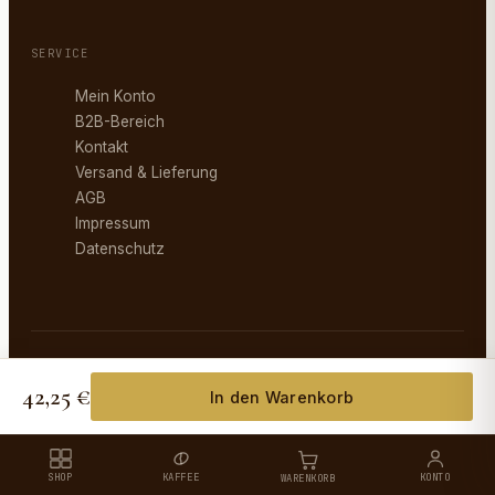
SERVICE
Mein Konto
B2B-Bereich
Kontakt
Versand & Lieferung
AGB
Impressum
Datenschutz
©
2026
Eurogastroline. Alle Rechte vorbehalten.
AGB
Impressum
Datenschutz
Versand
42,25 €
In den Warenkorb
SHOP
KAFFEE
KONTO
WARENKORB