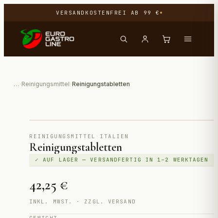
VERSANDKOSTENFREI AB 99 €
…
›
Reinigungsmittel
›
Reinigungstabletten
Direktimport aus Italien
REINIGUNGSMITTEL
·
ITALIEN
Reinigungstabletten
✓ AUF LAGER — VERSANDFERTIG IN 1–2 WERKTAGEN
42,25 €
INKL. MWST. · ZZGL. VERSAND