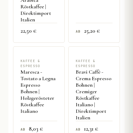
Röstkaffee |
Direktimport
Italien
22,50 €
25,20 €
AB
KAFFEE &
KAFFEE &
ESPRESSO
ESPRESSO
Maresca -
Bravi Caffè -
Tostato a Legna
Crema Espresso
Espresso
Bohnen |
Bohnen |
Cremiger
Holzgerösteter
Röstkaffee
Röstkaffee
Italiano |
Italiano
Direktimport
Italien
8,03 €
12,31 €
AB
AB